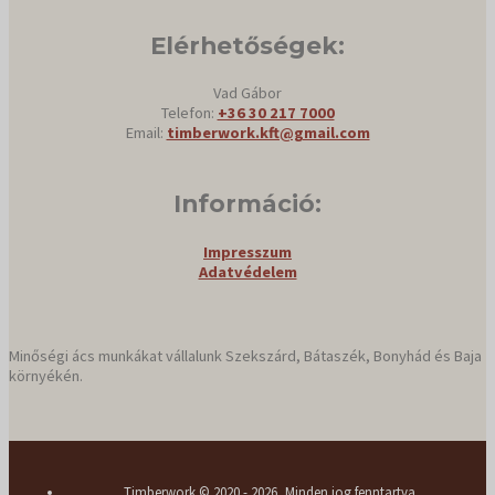
Elérhetőségek:
Vad Gábor
Telefon:
+36 30 217 7000
Email:
timberwork.kft@gmail.com
Információ:
Impresszum
Adatvédelem
Minőségi ács munkákat vállalunk Szekszárd, Bátaszék, Bonyhád és Baja
környékén.
Timberwork © 2020 - 2026, Minden jog fenntartva