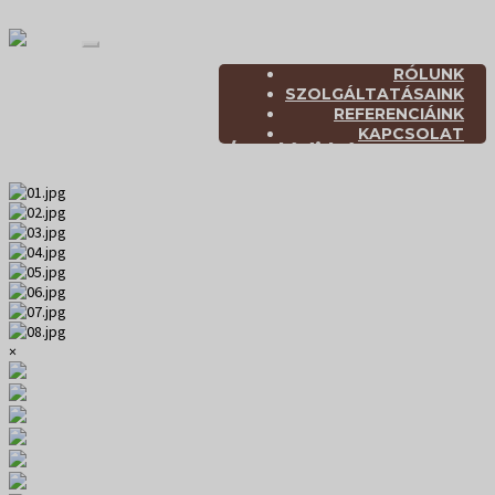
RÓLUNK
SZOLGÁLTATÁSAINK
REFERENCIÁINK
KAPCSOLAT
Referenciák
/
Tetők
/Családi ház
×